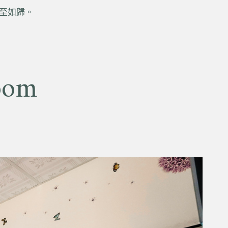
至如歸。
oom