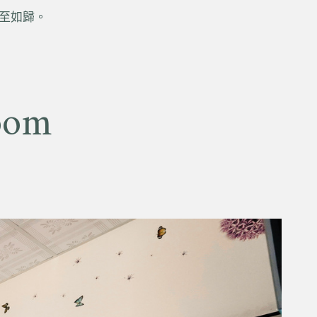
至如歸。
oom