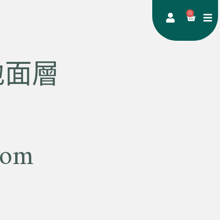
0
地面層
om